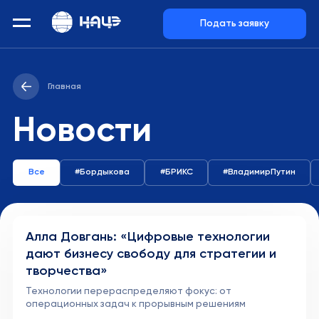
Подать заявку
Главная
Новости
Все
#Бордыкова
#БРИКС
#ВладимирПутин
Алла Довгань: «Цифровые технологии
дают бизнесу свободу для стратегии и
творчества»
Технологии перераспределяют фокус: от
операционных задач к прорывным решениям