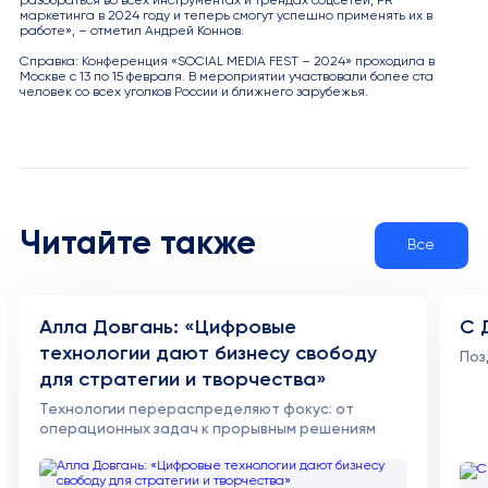
разобраться во всех инструментах и трендах соцсетей, PR
маркетинга в 2024 году и теперь смогут успешно применять их в
работе», – отметил Андрей Коннов.
Справка: Конференция «SOCIAL MEDIA FEST – 2024» проходила в
Москве с 13 по 15 февраля. В мероприятии участвовали более ста
человек со всех уголков России и ближнего зарубежья.
Читайте также
Все
Алла Довгань: «Цифровые
С 
технологии дают бизнесу свободу
Поз
для стратегии и творчества»
Технологии перераспределяют фокус: от
операционных задач к прорывным решениям